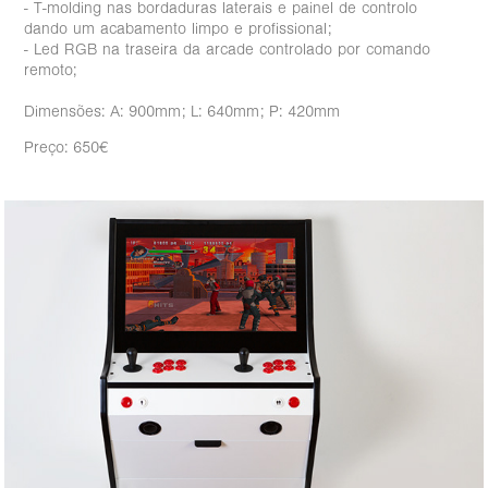
- T-molding nas bordaduras laterais e painel de controlo
dando um acabamento limpo e profissional;
- Led RGB na traseira da arcade controlado por comando
remoto;
Dimensões: A: 900mm; L: 640mm; P: 420mm
Preço: 650€